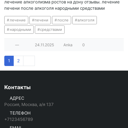
лечение алкоголизма ростов на дону отзывы. лечение
печени после алкоголя народными средствами
лечение
печени
после
алкоголя
народными
средствами
—
24.11.2025
Anka
0
1
2
Контакты
АДРЕС
Россия, Москва, а/я 137
ТЕЛЕФОН
+7123456789
EMAIL