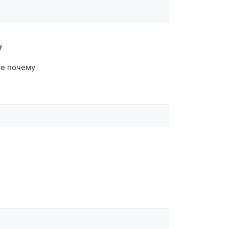
у
ке почему