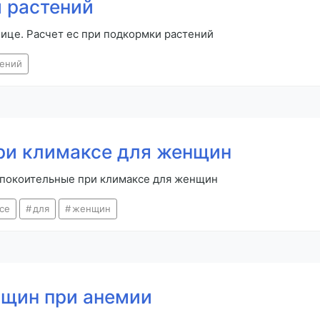
и растений
лице. Расчет ес при подкормки растений
тений
ри климаксе для женщин
спокоительные при климаксе для женщин
се
для
женщин
нщин при анемии