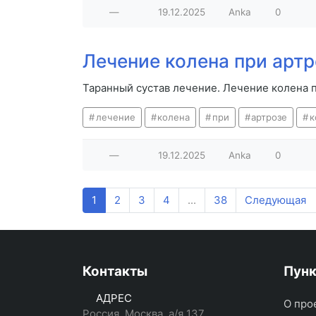
—
19.12.2025
Anka
0
Лечение колена при артр
Таранный сустав лечение. Лечение колена п
лечение
колена
при
артрозе
к
—
19.12.2025
Anka
0
1
2
3
4
...
38
Следующая
Контакты
Пун
АДРЕС
О про
Россия, Москва, а/я 137