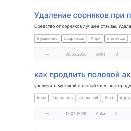
Удаление сорняков при 
Средство от сорняков лучшее отзывы. Удал
удаление
сорняков
при
помощи
—
06.05.2026
Anka
0
как продлить половой а
увеличить мужской половой член. как прод
как
продлить
половой
акт
при
—
18.04.2026
Anka
0