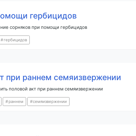
помощи гербицидов
ение сорняков при помощи гербицидов
гербицидов
кт при раннем семяизвержении
лить половой акт при раннем семяизвержении
раннем
семяизвержении