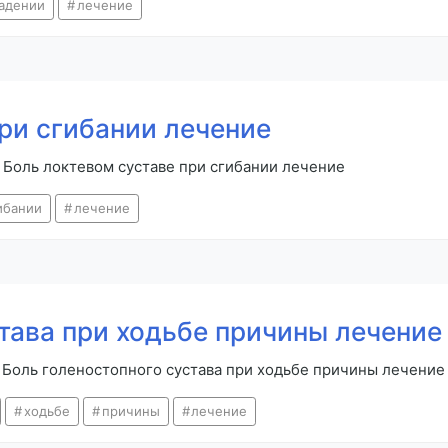
адении
лечение
ри сгибании лечение
 Боль локтевом суставе при сгибании лечение
ибании
лечение
тава при ходьбе причины лечение
. Боль голеностопного сустава при ходьбе причины лечение
ходьбе
причины
лечение