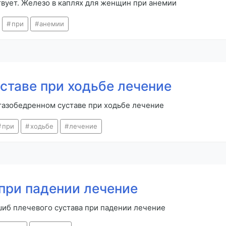
твует. Железо в каплях для женщин при анемии
при
анемии
ставе при ходьбе лечение
 тазобедренном суставе при ходьбе лечение
при
ходьбе
лечение
при падении лечение
шиб плечевого сустава при падении лечение