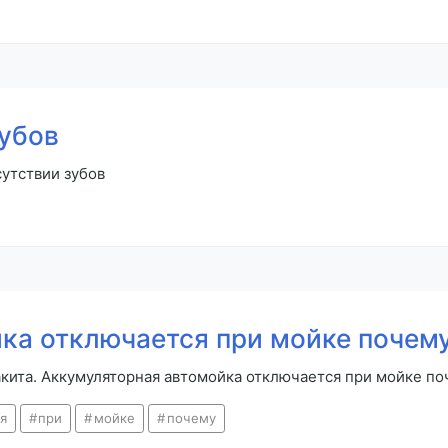
зубов
сутствии зубов
ка отключается при мойке почем
кита. Аккумуляторная автомойка отключается при мойке п
я
при
мойке
почему