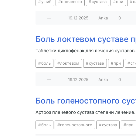
ушиб
плечевого
сустава
при
п
—
19.12.2025
Anka
0
Боль локтевом суставе п
Таблетки диклофенак для лечения суставов.
боль
локтевом
суставе
при
сг
—
19.12.2025
Anka
0
Боль голеностопного сус
Артроз плечевого сустава степени лечение
боль
голеностопного
сустава
при