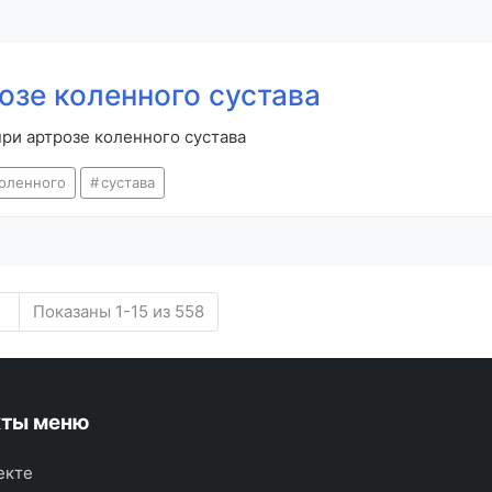
озе коленного сустава
ри артрозе коленного сустава
оленного
сустава
Показаны 1-15 из 558
кты меню
екте