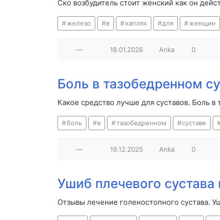
Ско возбудитель стоит женский как он дейс
железо
в
каплях
для
женщин
—
18.01.2026
Anka
0
Боль в тазобедренном су
Какое средство лучше для суставов. Боль в
боль
в
тазобедренном
суставе
—
19.12.2025
Anka
0
Ушиб плечевого сустава 
Отзывы лечение голеностопного сустава. У