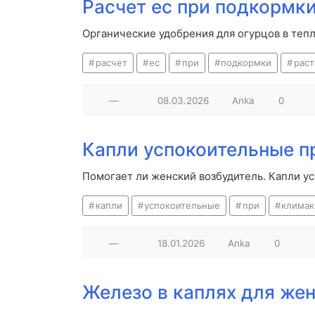
Расчет ес при подкормк
Органические удобрения для огурцов в теп
расчет
ес
при
подкормки
рас
—
08.03.2026
Anka
0
Капли успокоительные п
Помогает ли женский возбудитель. Капли у
капли
успокоительные
при
климак
—
18.01.2026
Anka
0
Железо в каплях для же