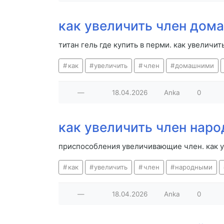
как увеличить член дом
титан гель где купить в перми. как увелич
как
увеличить
член
домашними
—
18.04.2026
Anka
0
как увеличить член нар
приспособления увеличивающие член. как 
как
увеличить
член
народными
—
18.04.2026
Anka
0