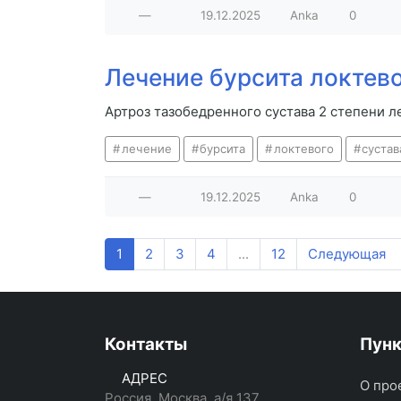
—
19.12.2025
Anka
0
Лечение бурсита локтев
Артроз тазобедренного сустава 2 степени 
лечение
бурсита
локтевого
сустав
—
19.12.2025
Anka
0
1
2
3
4
...
12
Следующая
Контакты
Пун
АДРЕС
О про
Россия, Москва, а/я 137