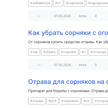
избавиться
от
сорняков
народным
—
07.05.2026
Anka
0
Как убрать сорняки с о
От сорняков купить средство отзывы. Как у
как
убрать
сорняки
с
огорода
—
07.05.2026
Anka
0
Отрава для сорняков на
Препарат для борьбы с сорняками. Отрава 
отрава
для
сорняков
на
огоро