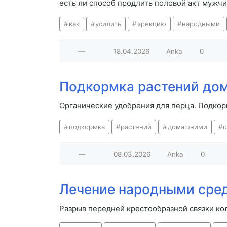
есть ли способ продлить половой акт мужч
как
усилить
эрекцию
народными
—
18.04.2026
Anka
0
Подкормка растений до
Органические удобрения для перца. Подко
подкормка
растений
домашними
—
08.03.2026
Anka
0
Лечение народными сред
Разрыв передней крестообразной связки ко