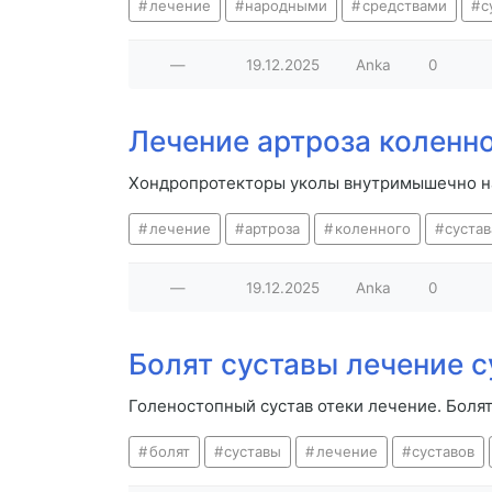
лечение
народными
средствами
с
—
19.12.2025
Anka
0
Лечение артроза коленн
Хондропротекторы уколы внутримышечно наз
лечение
артроза
коленного
сустав
—
19.12.2025
Anka
0
Болят суставы лечение 
Голеностопный сустав отеки лечение. Боля
болят
суставы
лечение
суставов