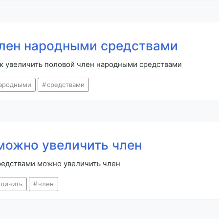
член народными средствами
к увеличить половой член народными средствами
ародными
средствами
можно увеличить член
редствами можно увеличить член
еличить
член