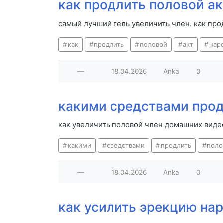
как продлить половой а
самый лучший гель увеличить член. как пр
как
продлить
половой
акт
нар
—
18.04.2026
Anka
0
какими средствами прод
как увеличить половой член домашних виде
какими
средствами
продлить
поло
—
18.04.2026
Anka
0
как усилить эрекцию на