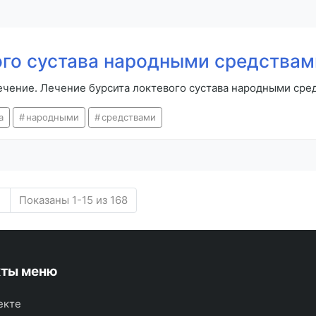
ого сустава народными средствам
лечение. Лечение бурсита локтевого сустава народными сре
а
народными
средствами
Показаны 1-15 из 168
кты меню
екте