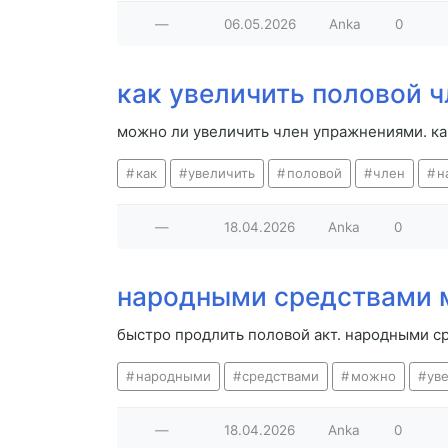
—
06.05.2026
Anka
0
как увеличить половой 
можно ли увеличить член упражнениями. ка
как
увеличить
половой
член
н
—
18.04.2026
Anka
0
народными средствами 
быстро продлить половой акт. народными с
народными
средствами
можно
ув
—
18.04.2026
Anka
0