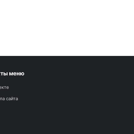
кты меню
екте
ла сайта