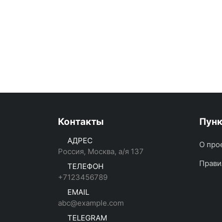
Контакты
Пун
АДРЕС
О про
Россия, Москва, а/я 137
Прави
ТЕЛЕФОН
+7123456789
EMAIL
abc@example.com
TELEGRAM