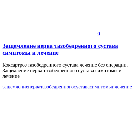
0
Защемление нерва тазобедренного сустава
симптомы и лечение
Коксартроз тазобедренного сустава лечение без операции.
Защемление нерва тазобедренного сустава симптомы и
лечение
защемление
нерва
тазобедренного
сустава
симптомы
и
лечение