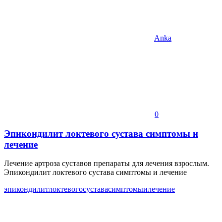
Anka
0
Эпикондилит локтевого сустава симптомы и
лечение
Лечение артроза суставов препараты для лечения взрослым.
Эпикондилит локтевого сустава симптомы и лечение
эпикондилит
локтевого
сустава
симптомы
и
лечение