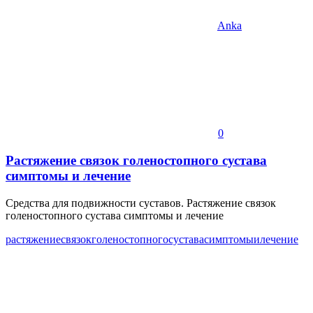
Anka
0
Растяжение связок голеностопного сустава
симптомы и лечение
Средства для подвижности суставов. Растяжение связок
голеностопного сустава симптомы и лечение
растяжение
связок
голеностопного
сустава
симптомы
и
лечение