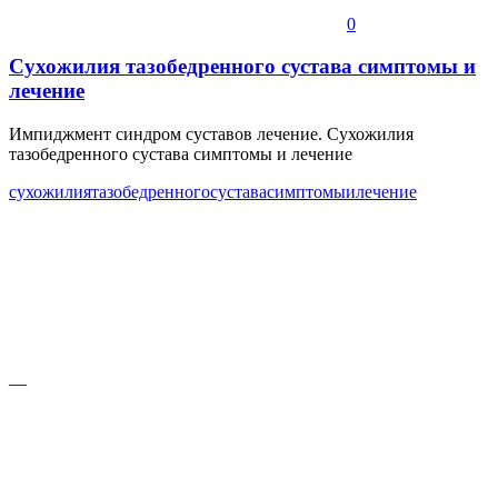
0
Сухожилия тазобедренного сустава симптомы и
лечение
Импиджмент синдром суставов лечение. Сухожилия
тазобедренного сустава симптомы и лечение
сухожилия
тазобедренного
сустава
симптомы
и
лечение
—