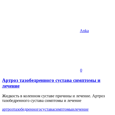
Anka
0
Артроз тазобедренного сустава симптомы и
лечение
Жидкость в коленном суставе причины и лечение. Артроз
тазобедренного сустава симптомы и лечение
артроз
тазобедренного
сустава
симптомы
и
лечение