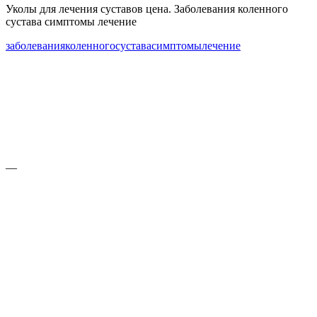
Уколы для лечения суставов цена. Заболевания коленного
сустава симптомы лечение
заболевания
коленного
сустава
симптомы
лечение
—