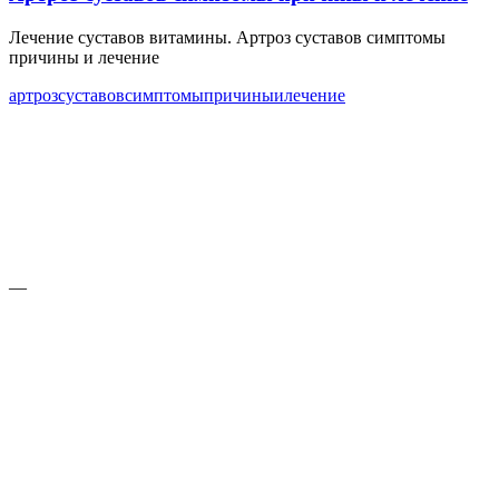
Лечение суставов витамины. Артроз суставов симптомы
причины и лечение
артроз
суставов
симптомы
причины
и
лечение
—