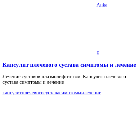
Anka
0
Капсулит плечевого сустава симптомы и лечение
Лечение суставов плазмолифтингом. Капсулит плечевого
сустава симптомы и лечение
капсулит
плечевого
сустава
симптомы
и
лечение