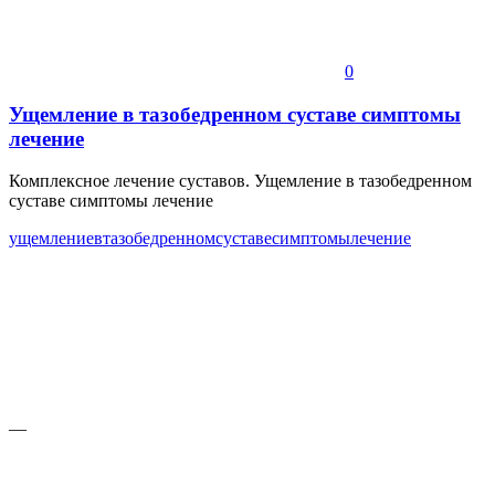
0
Ущемление в тазобедренном суставе симптомы
лечение
Комплексное лечение суставов. Ущемление в тазобедренном
суставе симптомы лечение
ущемление
в
тазобедренном
суставе
симптомы
лечение
—