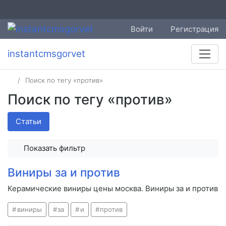
Войти
Регистрация
instantcmsgorvet
Поиск по тегу «против»
Поиск по тегу «против»
Статьи
Показать фильтр
Виниры за и против
Керамические виниры цены москва. Виниры за и против
виниры
за
и
против