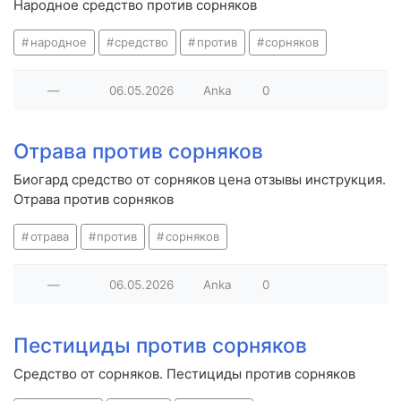
Народное средство против сорняков
народное
средство
против
сорняков
—
06.05.2026
Anka
0
Отрава против сорняков
Биогард средство от сорняков цена отзывы инструкция.
Отрава против сорняков
отрава
против
сорняков
—
06.05.2026
Anka
0
Пестициды против сорняков
Средство от сорняков. Пестициды против сорняков