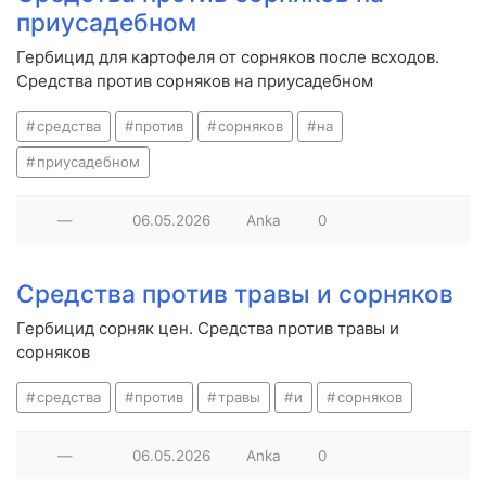
приусадебном
Гербицид для картофеля от сорняков после всходов.
Средства против сорняков на приусадебном
средства
против
сорняков
на
приусадебном
—
06.05.2026
Anka
0
Средства против травы и сорняков
Гербицид сорняк цен. Средства против травы и
сорняков
средства
против
травы
и
сорняков
—
06.05.2026
Anka
0