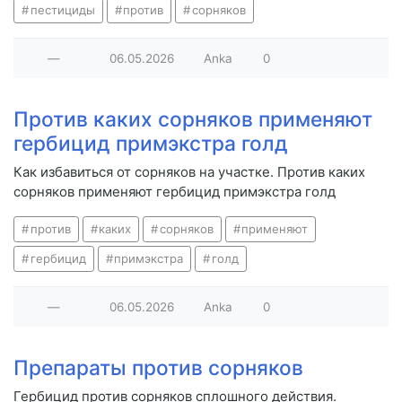
пестициды
против
сорняков
—
06.05.2026
Anka
0
Против каких сорняков применяют
гербицид примэкстра голд
Как избавиться от сорняков на участке. Против каких
сорняков применяют гербицид примэкстра голд
против
каких
сорняков
применяют
гербицид
примэкстра
голд
—
06.05.2026
Anka
0
Препараты против сорняков
Гербицид против сорняков сплошного действия.