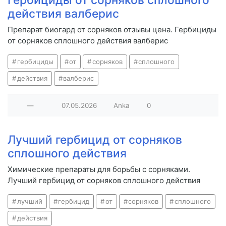
действия валберис
Препарат биогард от сорняков отзывы цена. Гербициды
от сорняков сплошного действия валберис
гербициды
от
сорняков
сплошного
действия
валберис
—
07.05.2026
Anka
0
Лучший гербицид от сорняков
сплошного действия
Химические препараты для борьбы с сорняками.
Лучший гербицид от сорняков сплошного действия
лучший
гербицид
от
сорняков
сплошного
действия