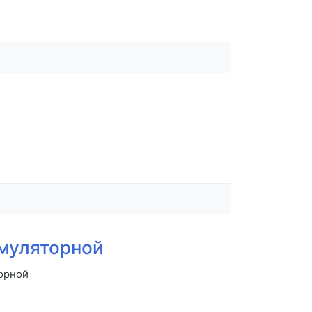
умуляторной
торной