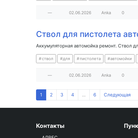
—
02.06.2026
Anka
0
Ствол для пистолета ав
Аккумуляторная автомойка ремонт. Ствол д
ствол
для
пистолета
автомойки
—
02.06.2026
Anka
0
1
2
3
4
...
6
Следующая
Контакты
Пун
АДРЕС