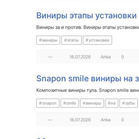
Виниры этапы установки
Виниры за и против. Виниры этапы установк
виниры
этапы
установки
—
16.07.2026
Anka
0
Snapon smile виниры на 
Композитные виниры тула. Snapon smile вин
snapon
smile
виниры
на
зубы
—
16.07.2026
Anka
0