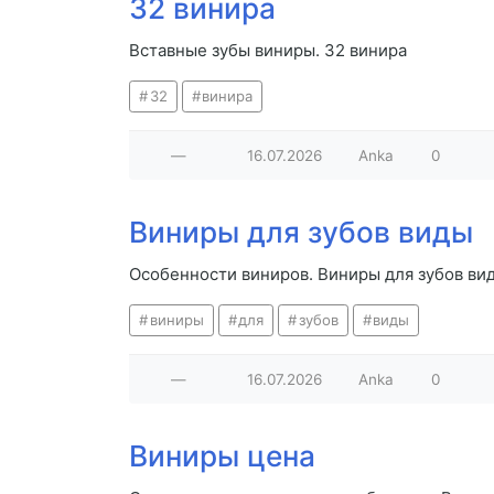
32 винира
Вставные зубы виниры. 32 винира
32
винира
—
16.07.2026
Anka
0
Виниры для зубов виды
Особенности виниров. Виниры для зубов ви
виниры
для
зубов
виды
—
16.07.2026
Anka
0
Виниры цена