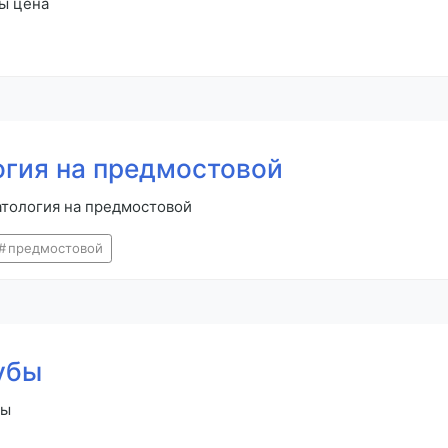
ры цена
огия на предмостовой
атология на предмостовой
предмостовой
убы
бы