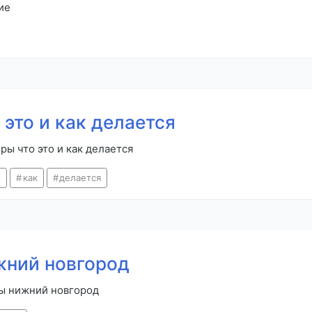
ие
это и как делается
ы что это и как делается
и
как
делается
жний новгород
ры нижний новгород