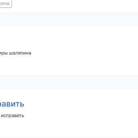
ород
ниры шаляпина
равить
 исправить