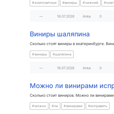
композитные
виниры
нижний
новг
—
16.07.2026
Anka
0
Виниры шаляпина
Сколько стоят виниры в екатеринбурге. Ви
виниры
шаляпина
—
16.07.2026
Anka
0
Можно ли винирами исп
Сколько стоит виниров. Можно ли винирами
можно
ли
винирами
исправить