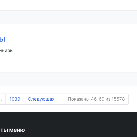
ры
виниры
..
1039
Следующая
Показаны 46-60 из 15578
кты меню