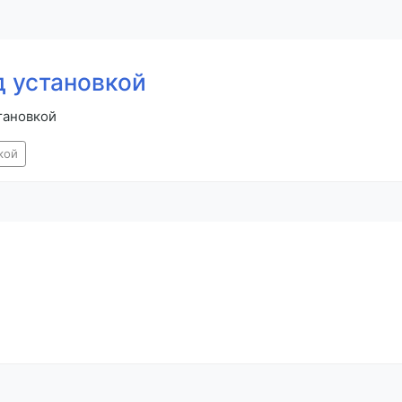
 установкой
тановкой
кой