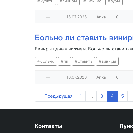
купить
виниры
нижние
зубы
—
16.07.2026
Anka
0
Больно ли ставить вини
Виниры цена в нижнем. Больно ли ставить 
больно
ли
ставить
виниры
—
16.07.2026
Anka
0
Предыдущая
1
...
3
4
5
.
Контакты
Пун