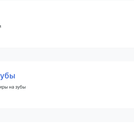
и
зубы
иры на зубы