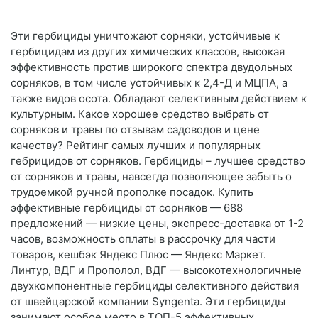
Эти гербициды уничтожают сорняки, устойчивые к
гербицидам из других химических классов, высокая
эффективность против широкого спектра двудольных
сорняков, в том числе устойчивых к 2,4-Д и МЦПА, а
также видов осота. Обладают селективным действием к
культурным. Какое хорошее средство выбрать от
сорняков и травы по отзывам садоводов и цене
качеству? Рейтинг самых лучших и популярных
гебрицидов от сорняков. Гербициды – лучшее средство
от сорняков и травы, навсегда позволяющее забыть о
трудоемкой ручной прополке посадок. Купить
эффективные гербициды от сорняков — 688
предложений — низкие цены, экспресс-доставка от 1-2
часов, возможность оплаты в рассрочку для части
товаров, кешбэк Яндекс Плюс — Яндекс Маркет.
Линтур, ВДГ и Прополол, ВДГ — высокотехнологичные
двухкомпонентные гербициды селективного действия
от швейцарской компании Syngenta. Эти гербициды
занимают особое место в ТОП-5 эффективных