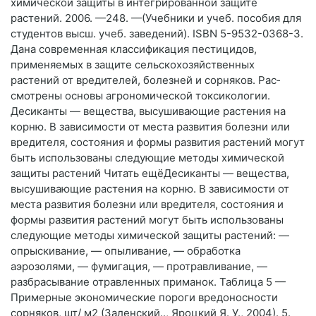
химической защиты в интегрированной защите
растений. 2006. —248. —(Учебники и учеб. пособия для
студентов высш. учеб. заведений). ISBN 5-9532-0368-3.
Дана современная классификация пестицидов,
применяемых в защите сельскохозяйственных
растений от вредителей, болезней и сорняков. Рас­
смотрены основы агрономической токсикологии.
Десиканты — вещества, высушивающие растения на
корню. В зависимости от места развития болезни или
вредителя, состояния и формы развития растений могут
быть использованы следующие методы химической
защиты растений Читать ещёДесиканты — вещества,
высушивающие растения на корню. В зависимости от
места развития болезни или вредителя, состояния и
формы развития растений могут быть использованы
следующие методы химической защиты растений: —
опрыскивание, — опыливание, — обработка
аэрозолями, — фумигация, — протравливание, —
разбрасывание отравленных приманок. Таблица 5 —
Примерные экономические пороги вредоносности
сорняков, шт/ м2 (Заленский.., Яроцкий Я. У., 2004). 5.