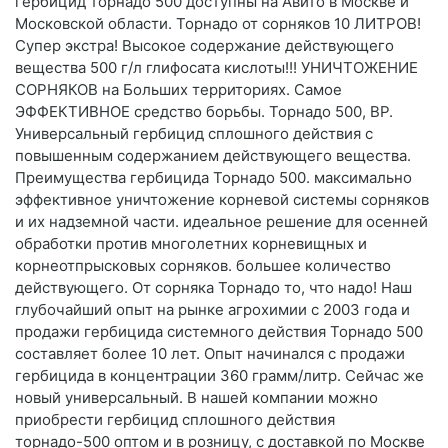
гербицид торнадо 500 доступны на Авито в Москве и
Московской области. Торнадо от сорняков 10 ЛИТРОВ!
Супер экстра! Высокое содержание действующего
вещества 500 г/л глифосата кислоты!!! УНИЧТОЖЕНИЕ
СОРНЯКОВ на Больших территориях. Самое
ЭФФЕКТИВНОЕ средство борьбы. Торнадо 500, ВР.
Универсальный гербицид сплошного действия с
повышенным содержанием действующего вещества.
Преимущества гербицида Торнадо 500. максимально
эффективное уничтожение корневой системы сорняков
и их надземной части. идеальное решение для осенней
обработки против многолетних корневищных и
корнеотпрысковых сорняков. большее количество
действующего. От сорняка Торнадо то, что надо! Наш
глубочайший опыт на рынке агрохимии с 2003 года и
продажи гербицида системного действия Торнадо 500
составляет более 10 лет. Опыт начинался с продажи
гербицида в концентрации 360 грамм/литр. Сейчас же
новый универсальный. В нашей компании можно
приобрести гербицид сплошного действия
торнадо-500 оптом и в розницу, с доставкой по Москве