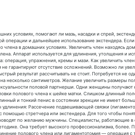
шних условиях, помогают ли мазь, насадки и спрей, экстен
ой операции и дальнейшее использование экстендера. Если
о члена в домашних условиях. Увеличить член находясь дом
члена. Аппарат используется для удлинения, утолщения и и
а: операция, упражнения, кремы и мази. Как увеличить чле
я не гарантируют отсутствие осложнений. Возможно ли увел
ыстрый результат рассчитывать не стоит. Потребуется не о
с на несколько сантиметров. Желание увеличить размеры по
ексуальности половой партнерши. Одни женщины получают 
оловки полового члена к шейке матки. Слишком длинный пол
длинный и тонкий пенис в состоянии эрекции не имеет боль
ы удлинения: Рассечение подвешивающей связки (лигаменто
помощью стретчера или экстендера. Для того чтобы понят
проводят по желанию мужчины. Специалисты, работающие в
етодике. Она требует высокого профессионализма, более. 
инение полового члена или лигаментотомия — операция с 