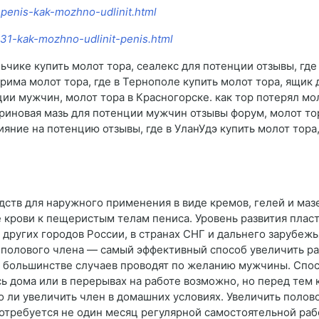
2-penis-kak-mozhno-udlinit.html
3531-kak-mozhno-udlinit-penis.html
льчике купить молот тора, сеалекс для потенции отзывы, гд
рима молот тора, где в Тернополе купить молот тора, ящик 
ции мужчин, молот тора в Красногорске. как тор потерял мол
риновая мазь для потенции мужчин отзывы форум, молот тор
яние на потенцию отзывы, где в УланУдэ купить молот тора,
ств для наружного применения в виде кремов, гелей и маз
 крови к пещеристым телам пениса. Уровень развития плас
 других городов России, в странах СНГ и дальнего зарубеж
полового члена — самый эффективный способ увеличить ра
в большинстве случаев проводят по желанию мужчины. Спос
ь дома или в перерывах на работе возможно, но перед тем 
 ли увеличить член в домашних условиях. Увеличить полово
 Потребуется не один месяц регулярной самостоятельной ра