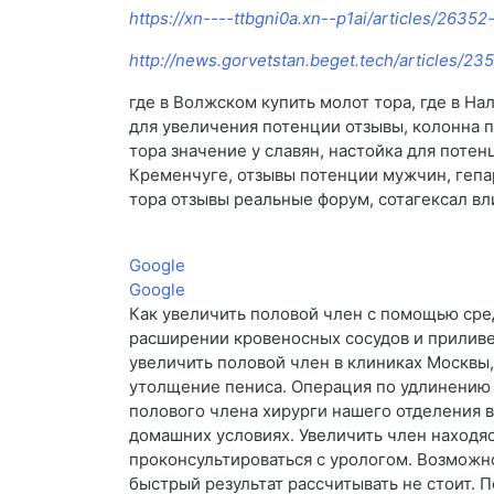
https://xn----ttbgni0a.xn--p1ai/articles/2635
http://news.gorvetstan.beget.tech/articles/2
где в Волжском купить молот тора, где в На
для увеличения потенции отзывы, колонна п
тора значение у славян, настойка для потен
Кременчуге, отзывы потенции мужчин, гепа
тора отзывы реальные форум, сотагексал вли
Google
Google
Как увеличить половой член с помощью сред
расширении кровеносных сосудов и приливе
увеличить половой член в клиниках Москвы,
утолщение пениса. Операция по удлинению 
полового члена хирурги нашего отделения 
домашних условиях. Увеличить член находяс
проконсультироваться с урологом. Возможно
быстрый результат рассчитывать не стоит.