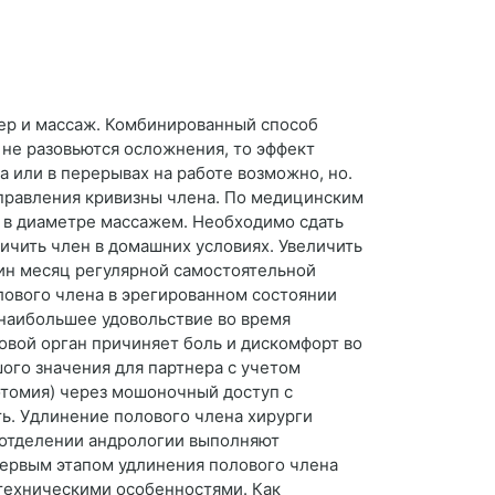
дер и массаж. Комбинированный способ
 не разовьются осложнения, то эффект
а или в перерывах на работе возможно, но.
справления кривизны члена. По медицинским
н в диаметре массажем. Необходимо сдать
ичить член в домашних условиях. Увеличить
дин месяц регулярной самостоятельной
лового члена в эрегированном состоянии
наибольшее удовольствие во время
овой орган причиняет боль и дискомфорт во
шого значения для партнера с учетом
томия) через мошоночный доступ с
ь. Удлинение полового члена хирурги
 отделении андрологии выполняют
Первым этапом удлинения полового члена
техническими особенностями. Как