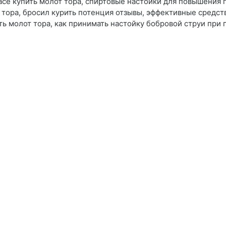
масе купить молот тора, спиртовые настойки для повышения 
т тора, бросил курить потенция отзывы, эффективные средст
ть молот тора, как принимать настойку бобровой струи при 