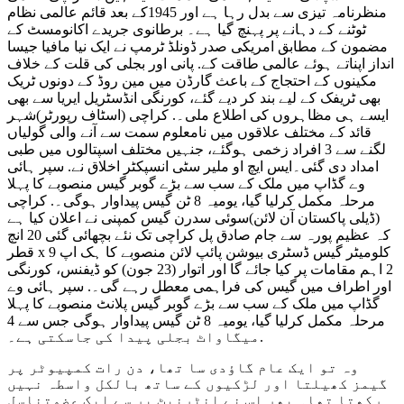
منظرنامہ تیزی سے بدل رہا ہے اور 1945کے بعد قائم عالمی نظام
ٹوٹنے کے دہانے پر پہنچ گیا ہے۔ برطانوی جریدے اکانومسٹ کے
مضمون کے مطابق امریکی صدر ڈونلڈ ٹرمپ نے ایک نیا مافیا جیسا
انداز اپناتے ہوئے عالمی طاقت کے. پانی اور بجلی کی قلت کے خلاف
مکینوں کے احتجاج کے باعث گارڈن میں مین روڈ کے دونوں ٹریک
بھی ٹریفک کے لیے بند کر دیے گئے، کورنگی انڈسٹریل ایریا سے بھی
ایسے ہی مظاہروں کی اطلاع ملی۔. کراچی (اسٹاف رپورٹر)شہر
قائد کے مختلف علاقوں میں نامعلوم سمت سے آنے والی گولیاں
لگنے سے 3 افراد زخمی ہوگئے، جنہیں مختلف اسپتالوں میں طبی
امداد دی گئی۔ایس ایچ او ملیر سٹی انسپکٹر اخلاق نے. سپر ہائی
وے گڈاپ میں ملک کے سب سے بڑے گوبر گیس منصوبے کا پہلا
مرحلہ مکمل کرلیا گیا، یومیہ 8 ٹن گیس پیداوار ہوگی۔. کراچی
(ڈیلی پاکستان آن لائن)سوئی سدرن گیس کمپنی نے اعلان کیا ہے
کہ عظیم پورہ سے جام صادق پل کراچی تک نئے بچھائی گئی 20 انچ
قطر x 9 کلومیٹر گیس ڈسٹری بیوشن پائپ لائن منصوبے کا ہک اپ
2 اہم مقامات پر کیا جائے گا اور اتوار (23 جون) کو ڈیفنس، کورنگی
اور اطراف میں گیس کی فراہمی معطل رہے گی۔. سپر ہائی وے
گڈاپ میں ملک کے سب سے بڑے گوبر گیس پلانٹ منصوبے کا پہلا
مرحلہ مکمل کرلیا گیا، یومیہ 8 ٹن گیس پیداوار ہوگی جس سے 4
میگاواٹ بجلی پیدا کی جاسکتی ہے۔.
وہ تو ایک عام گاؤدی سا تھا، دن رات کمپیوٹر پر
گیمز کھیلتا اور لڑکیوں کے ساتھ بالکل واسطہ نہیں
رکھتا تھا۔ پھر اس نے انٹرنیٹ پر سے ایک عضوتناسل