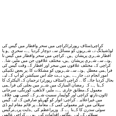
کراچی(سٹاف رپورٹر)کراچی میں سحر وافطار میں گیس کی
لوڈشیڈنگ نے شہریوں کو مسائل سے دوچار کردیا ہے، سحری ہو یا
افطار شہری پریشان ہیں۔کراچی میں سحر وافطار میں گیس نا
ہونے سے شہری پریشان ہیں، مختلف علاقوں جن میں ملیر، شاہ.
کراچی کے مختلف علاقوں میں سحر اور افطار کے وقت گیس کی
فراہمی معطل ہونے سے شہریوں کو مشکلات کا. پر بعض تکنیکی
امور انجام دیے جارہے ہیں، بہت جلد اس سیکشن کو آپ کے لیے
بحال کردیا جائے گا۔. کراچی (اسٹاف رپورٹر) ترجمان کے الیکٹرک کا
کہنا ہے کہ رمضان المبارک میں شہر میں بجلی کی فراہمی
معمول کےمطابق جاری ہے، ملیر، لانڈھی، کورنگی، سرجانی
ٹائون،نارتھ کراچی اور گولیمار سمیت شہر کے کسی بھی علاقے
میں غیراعلانیہ. کراچی: اتوار کو گھریلو صارفین کے لیے گیس
سپلائی میں غیر معمولی کمی کے معاملے پر قائم مقام ایم ڈی
سوئی سدرن کا کہنا ہے کہ وزیراعظم کی ہدایت پربہترگیس
سپلائی کے لیے ہنگامی اقدامات کیے ہیں۔. کراچی عالمی