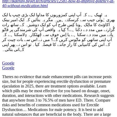
http://lkdeninj.beget.tech/articles/12581-how-to-improve-potency-at-
40-without-medication.html
یہ ٹھِیک ہے کہ آپ اپنی کمزوریوں کا مداوا ایک بڑی جِیپ یا ایک
بھری ہُوئی جیب سے کرسکتے ہیں۔ مگر یہ بتائیں کہ ایک امیر بینک
اکاؤنٹ کا مالِک ہونا کِس طرح آپ کو ایک دوشیزہ کے ساتھ رات
گُزارنے میں مدد دے دکتا ہے؟ کِیا یہ واقعی آپ کی شرمندگی پر قابُو
پانے میں مدد دے سکتا ہے یا اِس خوف سے چُھٹکارہ دِلاسکتا ہے کہ
آپ اپنی ساتھی کو مایُوس کریں گے؟ میں نے اس سے بات چیت کر
کے اس کی کامیابی کا راز جاننے کا فیصلہ کیا۔ تو اس نے پھر اپنی
کہانی بتائی۔
Google
Google
Theres no evidence that male enhancement pills can increase penis
size, but for people experiencing erectile dysfunction or premature
ejaculation in 2025, there are treatment options available. Learn
which pills may be most effective for you based on dosage, onset,
duration, and interactions with other medications. Research suggests
that anywhere from 3 to 76.5% of men have ED. There. Compare
risks and benefits of common medications used for Erectile
Dysfunction… Medications for male potency. It is best to add
natural substances that are beneficial to the body. There are a large