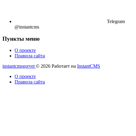
Telegram
@instantcms
Пункты меню
О проекте
Правила сайта
instantcmsgorvet
© 2026
Работает на
InstantCMS
О проекте
Правила сайта