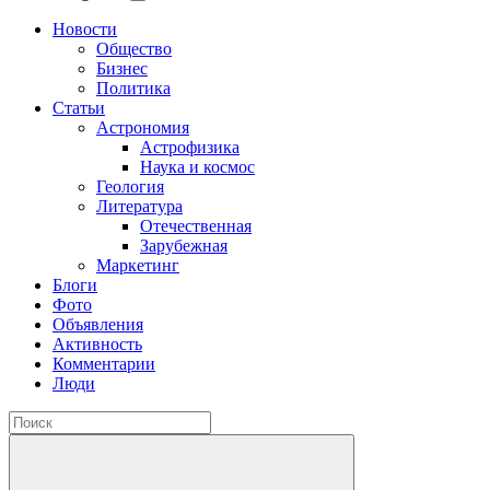
Новости
Общество
Бизнес
Политика
Статьи
Астрономия
Астрофизика
Наука и космос
Геология
Литература
Отечественная
Зарубежная
Маркетинг
Блоги
Фото
Объявления
Активность
Комментарии
Люди