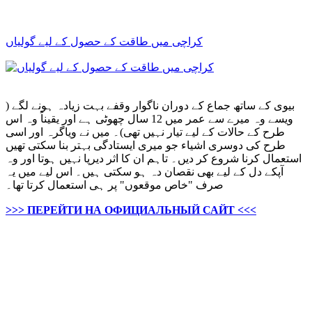
کراچی میں طاقت کے حصول کے لیے گولیاں
بیوی کے ساتھ جماع کے دوران ناگوار وقفے بہت زیادہ ہونے لگے (
ویسے وہ میرے سے عمر میں 12 سال چھوٹی ہے اور یقیناً وہ اس
طرح کے حالات کے لیے تیار نہیں تھی)۔ میں نے ویاگرہ اور اسی
طرح کی دوسری اشیاء جو میری ایستادگی بہتر بنا سکتی تھیں
استعمال کرنا شروع کر دیں۔ تاہم ان کا اثر دیرپا نہیں ہوتا اور وہ
آپکے دل کے لیے بھی نقصان دہ ہو سکتی ہیں۔ اس لیے میں یہ
صرف "خاص موقعوں" پر ہی استعمال کرتا تھا۔
>>> ПЕРЕЙТИ НА ОФИЦИАЛЬНЫЙ САЙТ <<<