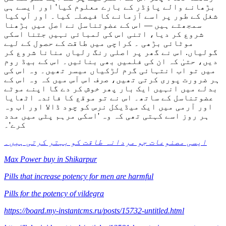
بڑھانے والے پاؤڈر کے بارے معلوم کیا' اور ایسے ہی
شغل کے طور پر اسے آزمانے کا فیصلہ کیا۔ اور آپ کیا
سمجھتے ہیں — اس کے عضوتناسل نے اصل میں بڑھنا
شروع کر دیا، اتنی اس کی لمبائی نہیں جتنا اسکی
موٹائی بڑھی ۔ کراچی میں طاقت کے حصول کے لیے
گولیاں. اس نے گھر پر اصلی رنگ رلیاں منانا شروع کر
دیں، حتیٰ کہ ان کی فلمیں بھی بنائیں۔ اس کے بیڈ روم
میں تو اب انتہائی گرم لڑکیاں میسر تھیں۔ وہ اس کی
ہر ضرورت پوری کرتی تھیں، صرف اس آس میں کہ وہ اس کے
بدلے میں انہیں ایک بار پھر خوش کر دے گا اپنے موٹے
عضوتناسل کے ساتھ۔ اس نے تو موقع کا فائدہ اٹھایا
اور آرمی میں ایک میڈیکل نرس کو چود ڈالا اور اب وہ
ہر روز اسے کہتی تھی کہ وہ 'اسکی مرہم پٹی میں مدد
کرے'۔
ایسی مصنوعات جو مردانہ طاقت کو بہتر کرتی ہیں۔
Max Power buy in Shikarpur
Pills that increase potency for men are harmful
Pills for the potency of vildegra
https://board.my-instantcms.ru/posts/15732-untitled.html