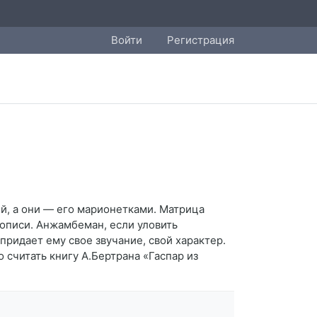
Войти
Регистрация
й, а они — его марионетками. Матрица
кописи. Анжамбеман, если уловить
придает ему свое звучание, свой характер.
считать книгу А.Бертрана «Гаспар из