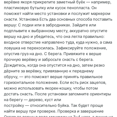
верёвке якоря прикрепите заметный буёк — например,
пластиковую бутылку или кусок пенопласта. Он
поможет найти место установки и послужит маркером
снасти. Установка Есть два основных способа поставить
вершу: С лодки или в забродниках. Зайдите или
подплывите к выбранному месту, аккуратно опустите
вершу на дно и убедитесь, что она легла правильно:
входное отверстие направлено туда, куда нужно, а сама
ловушка не перекосилась. Зафиксируйте положение,
опустив груз на дно. С берега. Привяжите к верше
прочную верёвку и забросьте снасть с берега.
Дождитесь, когда она опустится на дно, затем резко
дёрните за верёвку, привязанную к переднему
обручу, — это поможет верше принять правильное
горизонтальное положение. Если есть риск зацепов,
можно использовать якорек‑кошку, чтобы потом
достать снасть. После установки запомните ориентиры
на берегу — дерево, куст или
постройку — относительно буйка. Так будет проще
найти вершу при проверке. Проверка и завершение
Оставьте вершу в воде минимум на 3–4 часа, а лучше на