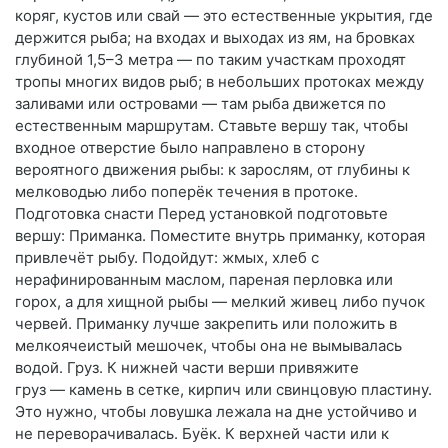
коряг, кустов или свай — это естественные укрытия, где
держится рыба; на входах и выходах из ям, на бровках
глубиной 1,5–3 метра — по таким участкам проходят
тропы многих видов рыб; в небольших протоках между
заливами или островами — там рыба движется по
естественным маршрутам. Ставьте вершу так, чтобы
входное отверстие было направлено в сторону
вероятного движения рыбы: к зарослям, от глубины к
мелководью либо поперёк течения в протоке.
Подготовка снасти Перед установкой подготовьте
вершу: Приманка. Поместите внутрь приманку, которая
привлечёт рыбу. Подойдут: жмых, хлеб с
нерафинированным маслом, пареная перловка или
горох, а для хищной рыбы — мелкий живец либо пучок
червей. Приманку лучше закрепить или положить в
мелкоячеистый мешочек, чтобы она не вымывалась
водой. Груз. К нижней части верши привяжите
груз — камень в сетке, кирпич или свинцовую пластину.
Это нужно, чтобы ловушка лежала на дне устойчиво и
не переворачивалась. Буёк. К верхней части или к