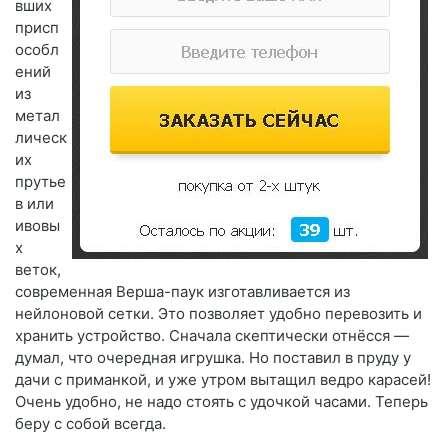
вших
присп
особл
ений
из
метал
лическ
их
прутье
в или
ивовы
х
веток,
современная Верша-паук изготавливается из
нейлоновой сетки. Это позволяет удобно перевозить и
хранить устройство. Сначала скептически отнёсся —
думал, что очередная игрушка. Но поставил в пруду у
дачи с приманкой, и уже утром вытащил ведро карасей!
Очень удобно, не надо стоять с удочкой часами. Теперь
беру с собой всегда.