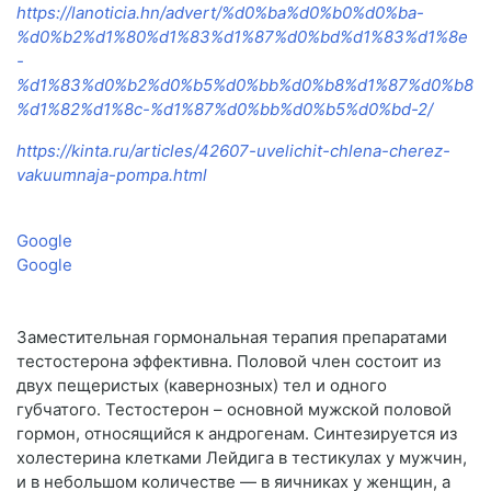
https://lanoticia.hn/advert/%d0%ba%d0%b0%d0%ba-
%d0%b2%d1%80%d1%83%d1%87%d0%bd%d1%83%d1%8e
-
%d1%83%d0%b2%d0%b5%d0%bb%d0%b8%d1%87%d0%b8
%d1%82%d1%8c-%d1%87%d0%bb%d0%b5%d0%bd-2/
https://kinta.ru/articles/42607-uvelichit-chlena-cherez-
vakuumnaja-pompa.html
Google
Google
Заместительная гормональная терапия препаратами
тестостерона эффективна. Половой член состоит из
двух пещеристых (кавернозных) тел и одного
губчатого. Тестостерон – основной мужской половой
гормон, относящийся к андрогенам. Синтезируется из
холестерина клетками Лейдига в тестикулах у мужчин,
и в небольшом количестве — в яичниках у женщин, а