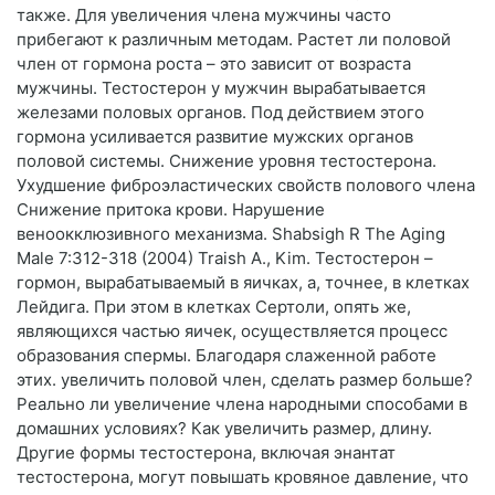
также. Для увеличения члена мужчины часто
прибегают к различным методам. Растет ли половой
член от гормона роста – это зависит от возраста
мужчины. Тестостерон у мужчин вырабатывается
железами половых органов. Под действием этого
гормона усиливается развитие мужских органов
половой системы. Снижение уровня тестостерона.
Ухудшение фиброэластических свойств полового члена
Снижение притока крови. Нарушение
веноокклюзивного механизма. Shabsigh R The Aging
Male 7:312-318 (2004) Traish A., Kim. Тестостерон –
гормон, вырабатываемый в яичках, а, точнее, в клетках
Лейдига. При этом в клетках Сертоли, опять же,
являющихся частью яичек, осуществляется процесс
образования спермы. Благодаря слаженной работе
этих. увеличить половой член, сделать размер больше?
Реально ли увеличение члена народными способами в
домашних условиях? Как увеличить размер, длину.
Другие формы тестостерона, включая энантат
тестостерона, могут повышать кровяное давление, что