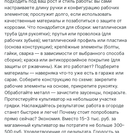
подходить под ваш рост и стиль работы: вы сами
настраиваете длину ручки и конфигурацию рабочих
элементов; прослужит долго, если использовать
качественные материалы и позаботиться о защите от
коррозии. Что понадобится для сборки: металлическая
труба (для рукоятки); прутья или проволока (для
рабочих зубьев); металлический профиль или пластина
(основа конструкции); крепёжные элементы (болты,
гайки, сварка — в зависимости от выбранного способа
сборки); краска или антикоррозийное покрытие (для
защиты от ржавчины). Как это работает? Подберите
материалы — наверняка что‑то уже есть в гараже или
сарае. Соберите конструкцию по схеме: закрепите
рабочие элементы на основе, прикрепите рукоятку.
Обработайте металл — зачистите заусенцы, покрасьте.
Протестируйте культиватор на небольшом участке
грядки. Наслаждайтесь результатом: работа в огороде
станет быстрее и легче! Почему стоит попробовать
прямо сейчас? Экономия. Вместо 15–3 тыс. руб. за
магазинный культиватор вы потратите не больше 300–
500 руб. Удовлетворение от результата. Гордость за