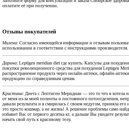
Заполните форму для консультации и заказа Сибирское здоровье
оплатите её при получении.
Отзывы покупателей
Милена
: Согласно имеющейся информации и отзывам пользовате
использовании в соответствии с инструкциями производителя.
Дарина
: Leptigen meridian diet где купить. Капсулы для похуд
покупки революционного средства для похудения Leptigen Meri
распространение продукта через онлайн-аптеки, офлайн-аптек
продукцию по справедливым ценам.
Кристина
: Диета с Лептиген Меридиан — это то что я хотела 
от меня из-за моей полноты и постоянного потоотделения, непр
давали результата и я смирилась с своим недугом, приняла его
это просто кошмар, а не жизнь! А решение проблемы само найде
избавит Вас от первого десятка кг, а дальше Вы увидите резул
начать свой путь к красивому телу.