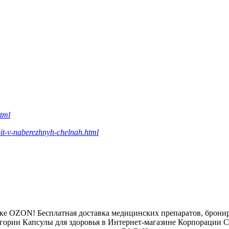
html
upit-v-naberezhnyh-chelnah.html
еке OZON! Бесплатная доставка медицинских препаратов, брони
егории Капсулы для здоровья в Интернет-магазине Корпорации С