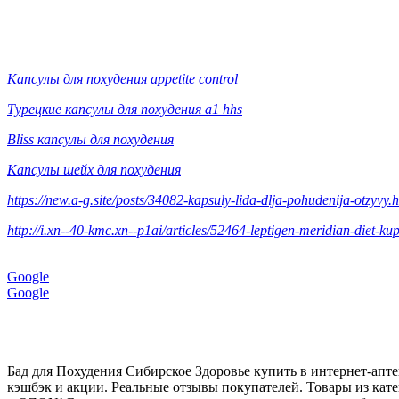
Капсулы для похудения appetite control
Турецкие капсулы для похудения а1 hhs
Bliss капсулы для похудения
Капсулы шейх для похудения
https://new.a-g.site/posts/34082-kapsuly-lida-dlja-pohudenija-otzyvy.
http://i.xn--40-kmc.xn--p1ai/articles/52464-leptigen-meridian-diet-k
Google
Google
Бад для Похудения Сибирское Здоровье купить в интернет-апт
кэшбэк и акции. Реальные отзывы покупателей. Товары из кат