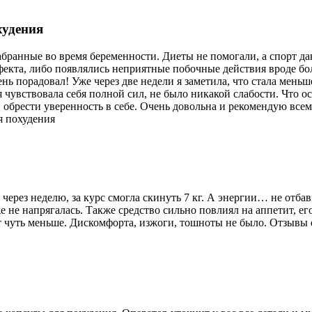
худения
бранные во время беременности. Диеты не помогали, а спорт дав
ффекта, либо появлялись неприятные побочные действия вроде б
ень порадовал! Уже через две недели я заметила, что стала меньше
 чувствовала себя полной сил, не было никакой слабости. Что ос
 и обрести уверенность в себе. Очень довольна и рекомендую всем
ля похудения
через неделю, за курс смогла скинуть 7 кг. А энергии… не отбав
аже не напрягалась. Также средство сильно повлиял на аппетит, е
т чуть меньше. Дискомфорта, изжоги, тошноты не было. Отзывы 