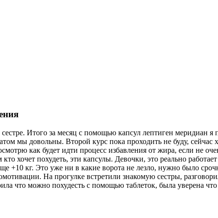
ения
рс сестре. Итого за месяц с помощью капсул лептиген меридиан я п
татом мы довольны. Второй курс пока проходить не буду, сейчас 
осмотрю как будет идти процесс избавления от жира, если не оч
 кто хочет похудеть, эти капсулы. Девочки, это реально работае
еще +10 кг. Это уже ни в какие ворота не лезло, нужно было сроч
мотивации. На прогулке встретили знакомую сестры, разговорили
рила что можно похудесть с помощью таблеток, была уверена что