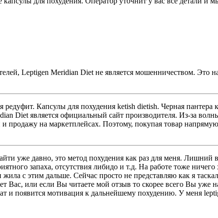
 капсулы для похудения. Оператор уточнит у вас все детали и м
лей, Leptigen Meridian Diеt не является мошенничеством. Это н
ения редуфит. Капсулы для похудения ketish dietish. Черная пант
dian Diеt является официальный сайт производителя. Из-за вол
и и продажу на маркетплейсах. Поэтому, покупая товар напряму
найти уже давно, это метод похудения как раз для меня. Лишний
иятного запаха, отсутствия либидо и т.д. На работе тоже ничего
 и жила с этим дальше. Сейчас просто не представляю как я таск
т Вас, или если Вы читаете мой отзыв то скорее всего Вы уже н
ьтат и появится мотивация к дальнейшему похудению. У меня lept