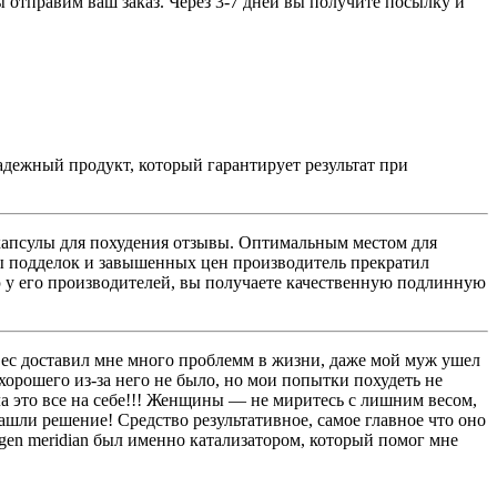
ы отправим ваш заказ. Через 3-7 дней вы получите посылку и
адежный продукт, который гарантирует результат при
ера капсулы для похудения отзывы. Оптимальным местом для
ны подделок и завышенных цен производитель прекратил
ю у его производителей, вы получаете качественную подлинную
 вес доставил мне много проблемм в жизни, даже мой муж ушел
 хорошего из-за него не было, но мои попытки похудеть не
ала это все на себе!!! Женщины — не миритесь с лишним весом,
ашли решение! Средство результативное, самое главное что оно
igen meridian был именно катализатором, который помог мне