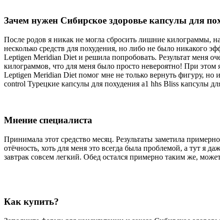
Зачем нужен Сибирское здоровье капсулы для по
После родов я никак не могла сбросить лишние килограммы, на
несколько средств для похудения, но либо не было никакого э
Leptigen Meridian Diet и решила попробовать. Результат меня оч
килограммов, что для меня было просто невероятно! При этом я
Leptigen Meridian Diet помог мне не только вернуть фигуру, но
control Турецкие капсулы для похудения а1 hhs Bliss капсулы д
Мнение специалиста
Принимала этот средство месяц. Результаты заметила примерно 
отёчность, хоть для меня это всегда была проблемой, а тут я д
завтрак совсем легкий. Обед остался примерно таким же, може
Как купить?