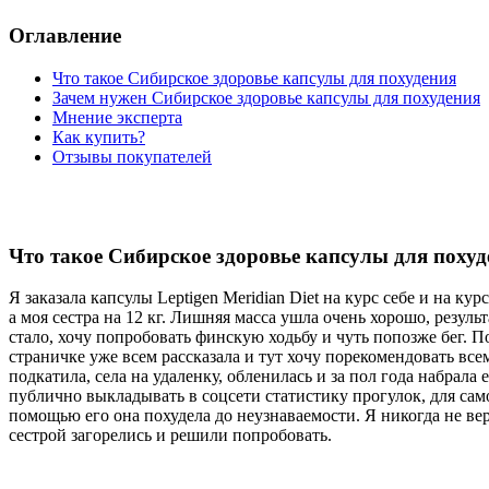
Оглавление
Что такое Сибирское здоровье капсулы для похудения
Зачем нужен Сибирское здоровье капсулы для похудения
Мнение эксперта
Как купить?
Отзывы покупателей
Что такое Сибирское здоровье капсулы для похуд
Я заказала капсулы Leptigen Meridian Diet на курс себе и на ку
а моя сестра на 12 кг. Лишняя масса ушла очень хорошо, резуль
стало, хочу попробовать финскую ходьбу и чуть попозже бег. П
страничке уже всем рассказала и тут хочу порекомендовать всем
подкатила, села на удаленку, обленилась и за пол года набрала 
публично выкладывать в соцсети статистику прогулок, для само
помощью его она похудела до неузнаваемости. Я никогда не ве
сестрой загорелись и решили попробовать.